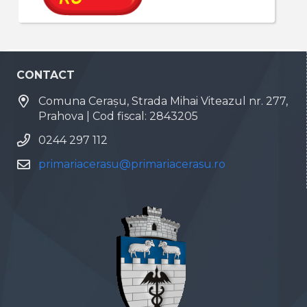
CONTACT
Comuna Cerașu, Strada Mihai Viteazul nr. 277,
Prahova | Cod fiscal: 2843205
0244 297 112
primariacerasu@primariacerasu.ro