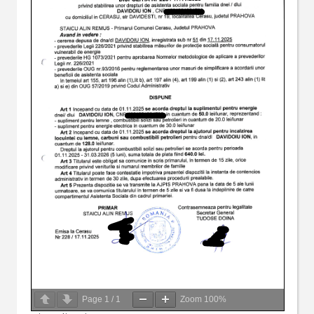
Page
1
/
1
Zoom
100%