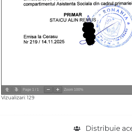
Page
1
/
1
Zoom
100%
Vizualizari:
129
Distribuie ace