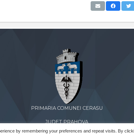
PRIMARIA COMUNEI CERASU
JUDET PRAHOVA
erience by remembering your preferences and repeat visits. By click