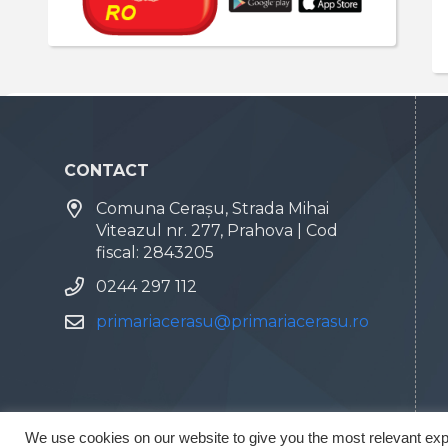
CONTACT
Comuna Cerașu, Strada Mihai
Viteazul nr. 277, Prahova | Cod
fiscal: 2843205
0244 297 112
primariacerasu@primariacerasu.ro
We use cookies on our website to give you the most relevant exp