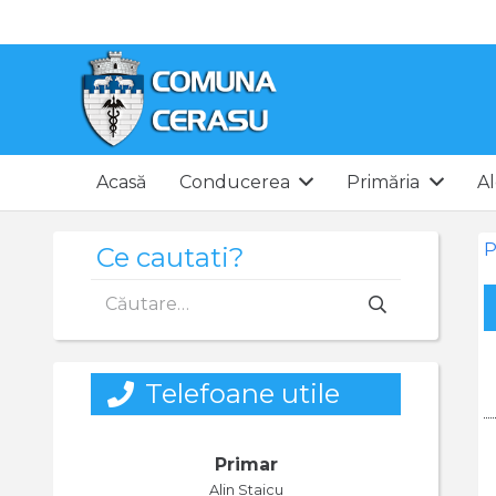
Acasă
Conducerea
Primăria
Al
P
Ce cautati?
Caută
după:
Telefoane utile
Primar
Alin Staicu