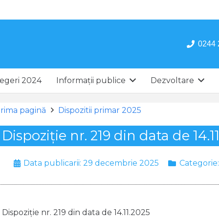
0244 
egeri 2024
Informații publice
Dezvoltare
rima pagină
Dispozitii primar 2025
Dispoziție nr. 219 din data de 14.1
Data publicarii:
29 decembrie 2025
Categorie
Dispoziție nr. 219 din data de 14.11.2025