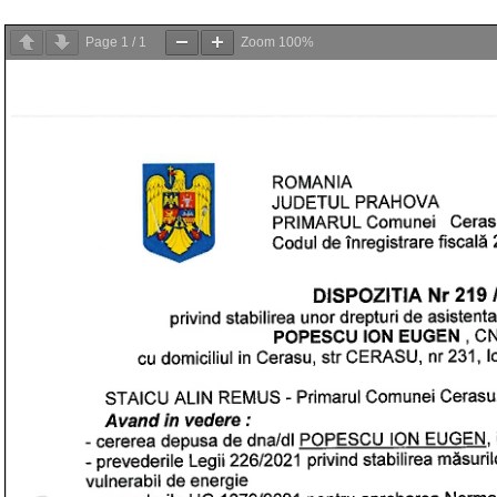
Page
1
/
1
Zoom
100%