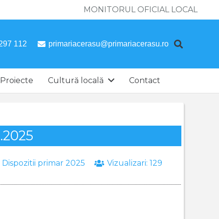
MONITORUL OFICIAL LOCAL
297 112
primariacerasu@primariacerasu.ro
Proiecte
Cultură locală
Contact
1.2025
:
Dispozitii primar 2025
Vizualizari:
129