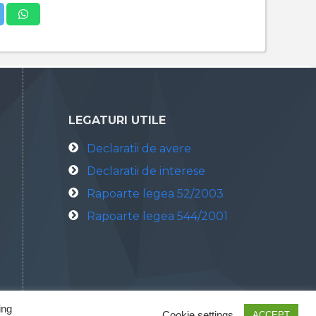
LEGATURI UTILE
Declaratii de avere
Declaratii de interese
Rapoarte legea 52/2003
Rapoarte legea 544/2001
ing
Cookie settings
ACCEPT