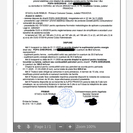
Page
1
/
1
Zoom
100%