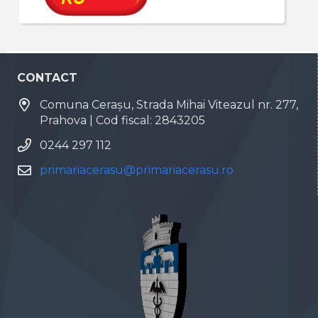
CONTACT
Comuna Cerașu, Strada Mihai Viteazul nr. 277,
Prahova | Cod fiscal: 2843205
0244 297 112
primariacerasu@primariacerasu.ro