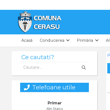
Acasă
Conducerea
Primăria
Al
P
Ce cautati?
Caută
după:
Telefoane utile
Primar
Alin Staicu