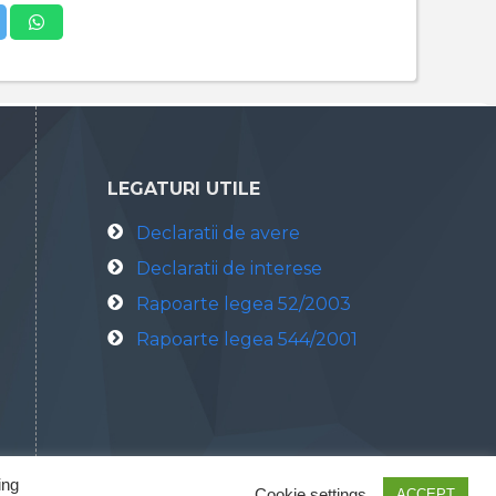
LEGATURI UTILE
Declaratii de avere
Declaratii de interese
Rapoarte legea 52/2003
Rapoarte legea 544/2001
ing
Cookie settings
ACCEPT