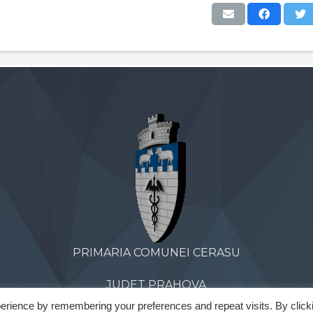
PRIMARIA COMUNEI CERASU
JUDET PRAHOVA
erience by remembering your preferences and repeat visits. By click