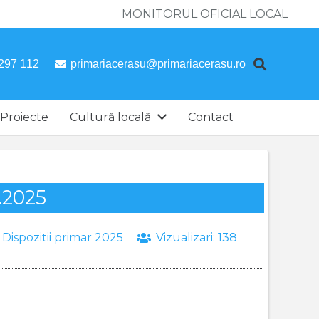
MONITORUL OFICIAL LOCAL
297 112
primariacerasu@primariacerasu.ro
Proiecte
Cultură locală
Contact
1.2025
:
Dispozitii primar 2025
Vizualizari:
138