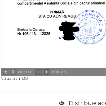
Page
1
/
1
Zoom
100%
Vizualizari:
138
Distribuie ace