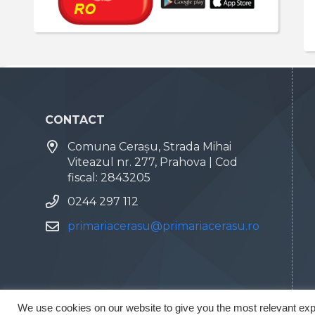
CONTACT
Comuna Cerașu, Strada Mihai
Viteazul nr. 277, Prahova | Cod
fiscal: 2843205
0244 297 112
primariacerasu@primariacerasu.ro
We use cookies on our website to give you the most relevant exp