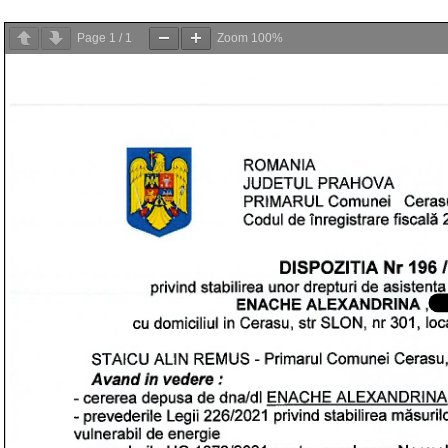
Page
1
/
1
Zoom
100%