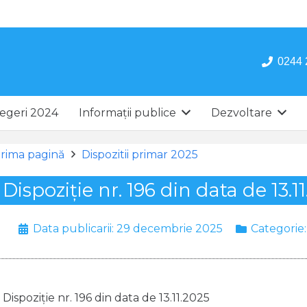
0244 
egeri 2024
Informații publice
Dezvoltare
rima pagină
Dispozitii primar 2025
Dispoziție nr. 196 din data de 13.1
Data publicarii:
29 decembrie 2025
Categorie
Dispoziție nr. 196 din data de 13.11.2025