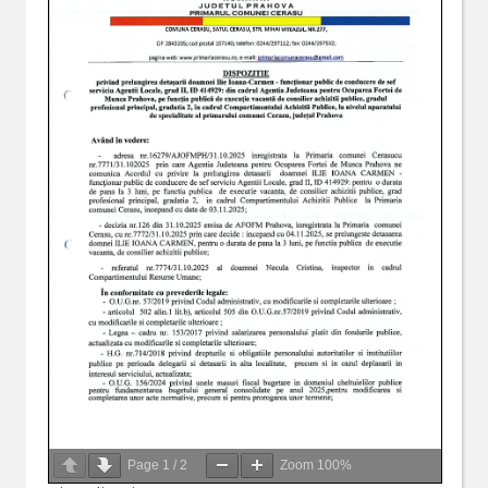
Page
1
/
2
Zoom
100%