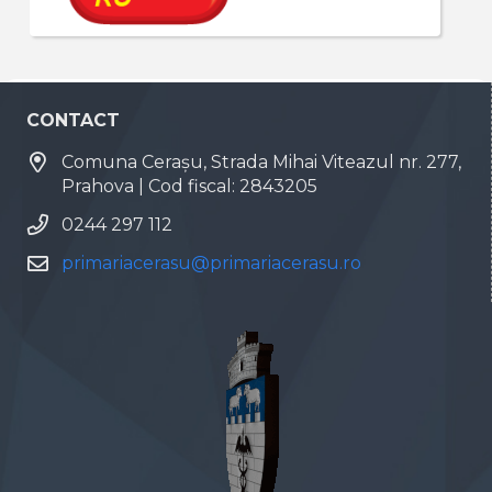
CONTACT
Comuna Cerașu, Strada Mihai Viteazul nr. 277,
Prahova | Cod fiscal: 2843205
0244 297 112
primariacerasu@primariacerasu.ro