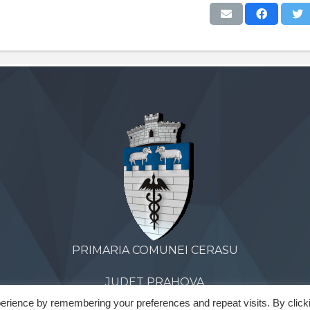
PRIMARIA COMUNEI CERASU
JUDET PRAHOVA
erience by remembering your preferences and repeat visits. By click