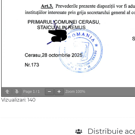
Page
1
/
1
Zoom
100%
Vizualizari:
140
Distribuie ace