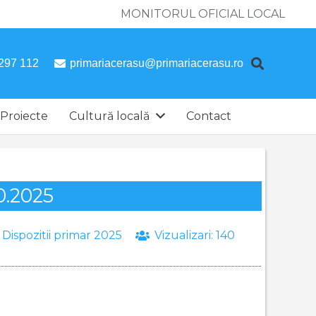
MONITORUL OFICIAL LOCAL
297 112
primariacerasu@primariacerasu.ro
Proiecte
Cultură locală
Contact
0.2025
:
Dispozitii primar 2025
Vizualizari:
140