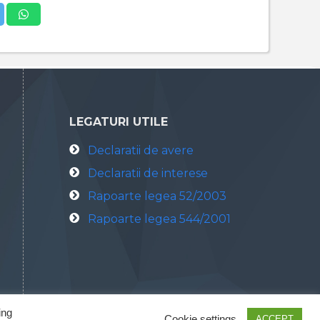
LEGATURI UTILE
Declaratii de avere
Declaratii de interese
Rapoarte legea 52/2003
Rapoarte legea 544/2001
ing
Cookie settings
ACCEPT