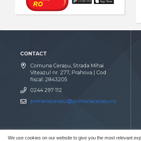
CONTACT
Comuna Cerașu, Strada Mihai
Viteazul nr. 277, Prahova | Cod
fiscal: 2843205
0244 297 112
primariacerasu@primariacerasu.ro
We use cookies on our website to give you the most relevant exp