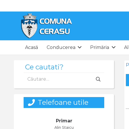
Acasă
Conducerea
Primăria
Al
P
Ce cautati?
Caută
după:
Telefoane utile
Primar
Alin Staicu