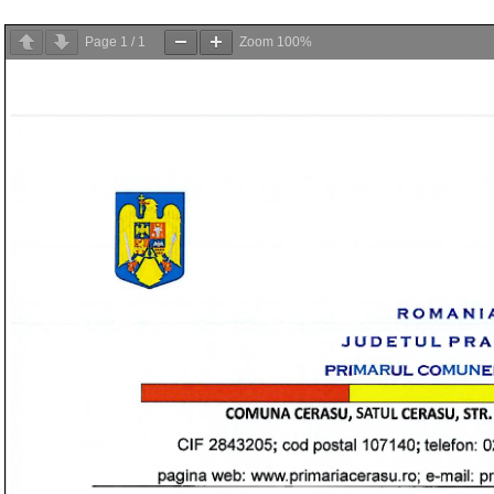
Page
1
/
1
Zoom
100%