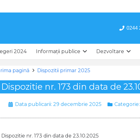
0244 
egeri 2024
Informații publice
Dezvoltare
rima pagină
Dispozitii primar 2025
Dispozitie nr. 173 din data de 23.1
Data publicarii:
29 decembrie 2025
Categorie
Dispozitie nr. 173 din data de 23.10.2025