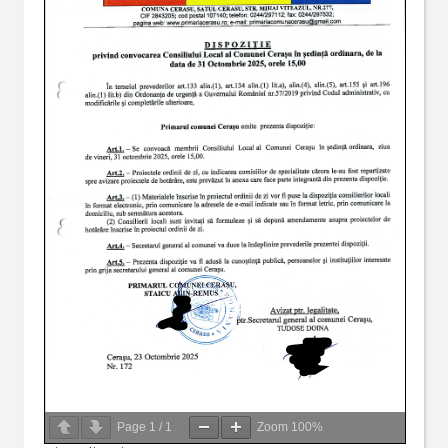
Page
1
/
1
Zoom
100%