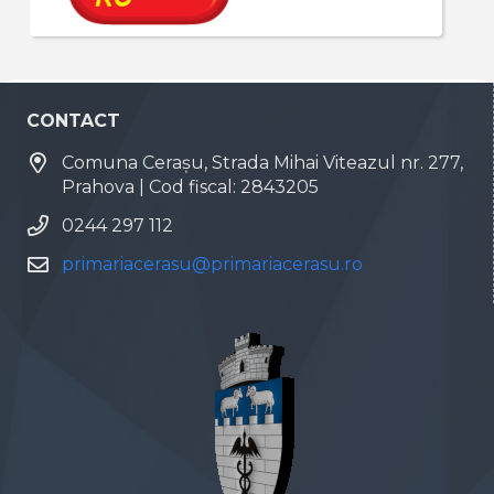
CONTACT
Comuna Cerașu, Strada Mihai Viteazul nr. 277,
Prahova | Cod fiscal: 2843205
0244 297 112
primariacerasu@primariacerasu.ro