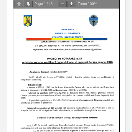
Page
1
/
48
Zoom
100%