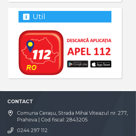
Util
CONTACT
Comuna Cerașu, Strada Mihai Viteazul nr. 277,
Prahova | Cod fiscal: 2843205
0244 297 112