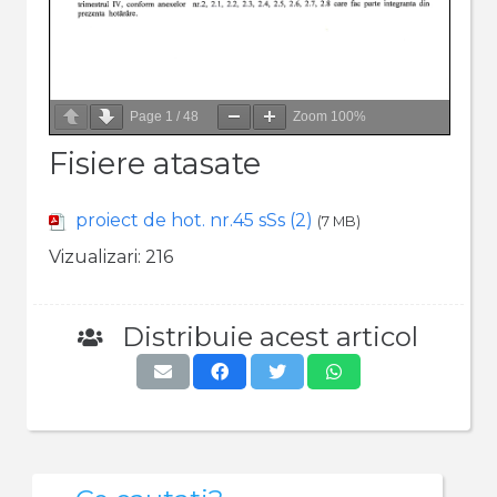
Page
1
/
48
Zoom
100%
Fisiere atasate
proiect de hot. nr.45 sSs (2)
(7 MB)
Vizualizari:
216
Distribuie acest articol