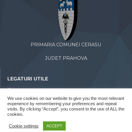
PRIMARIA COMUNEI CERASU
JUDET PRAHOVA
LEGATURI UTILE
Declaratii de avere
We use cookies on our website to give you the most relevant
Declaratii de interese
experience by remembering your preferences and repeat
Rapoarte legea 52/2003
visits. By clicking “Accept”, you consent to the use of ALL the
cookies.
Rapoarte legea 544/2001
Cookie settings
ACCEPT