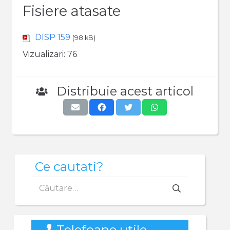
Fisiere atasate
DISP 159
(98 kB)
Vizualizari:
76
Distribuie acest articol
Ce cautati?
Caută
după:
Telefoane utile