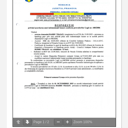
Page
1
/
2
Zoom
100%