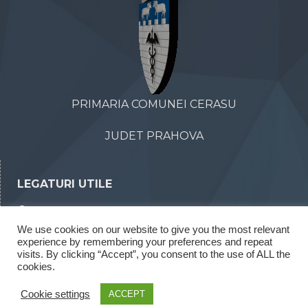
PRIMARIA COMUNEI CERASU
JUDET PRAHOVA
LEGATURI UTILE
Declaratii de avere
We use cookies on our website to give you the most relevant
Declaratii de interese
experience by remembering your preferences and repeat
Rapoarte legea 52/2003
visits. By clicking “Accept”, you consent to the use of ALL the
cookies.
Rapoarte legea 544/2001
Cookie settings
ACCEPT