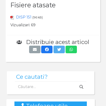
Fisiere atasate
DISP 151
(96 kB)
Vizualizari:
69
Distribuie acest articol
Ce cautati?
Caută
după:
Telefoane utile