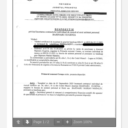
Page
1
/
2
Zoom
100%