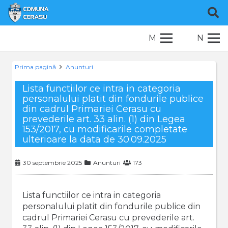
M
N
Prima pagină
Anunturi
Lista functiilor ce intra in categoria
personalului platit din fondurile publice
din cadrul Primariei Cerasu cu
prevederile art. 33 alin. (1) din Legea
153/2017, cu modificarile completate
ulterioare la data de 30.09.2025
30 septembrie 2025
Anunturi
173
Lista functiilor ce intra in categoria
personalului platit din fondurile publice din
cadrul Primariei Cerasu cu prevederile art.