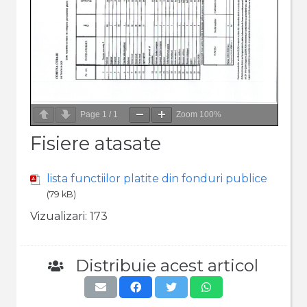
Page
1
/
1
Zoom
100%
Fisiere atasate
lista functiilor platite din fonduri publice
(79 kB)
Vizualizari:
173
Distribuie acest articol