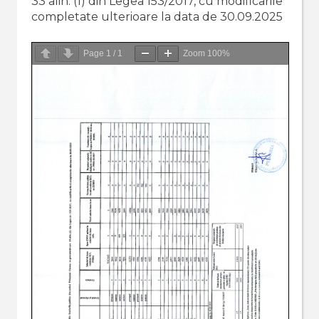
33 alin. (1) din Legea 153/2017, cu modificarile
completate ulterioare la data de 30.09.2025
Page
1
/
1
Zoom
100%