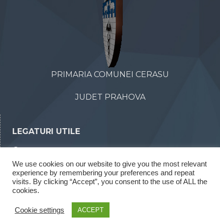
PRIMARIA COMUNEI CERASU
JUDET PRAHOVA
LEGATURI UTILE
Declaratii de avere
We use cookies on our website to give you the most relevant
Declaratii de interese
experience by remembering your preferences and repeat
Rapoarte legea 52/2003
visits. By clicking “Accept”, you consent to the use of ALL the
cookies.
Rapoarte legea 544/2001
Cookie settings
ACCEPT