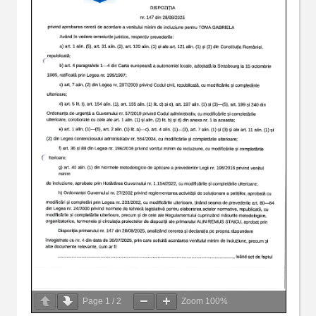
Page
1
/
2
Zoom
100%