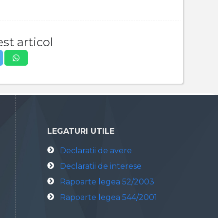
st articol
LEGATURI UTILE
Declaratii de avere
Declaratii de interese
Rapoarte legea 52/2003
Rapoarte legea 544/2001