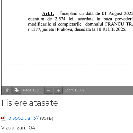
Page
1
/
2
Zoom
100%
Fisiere atasate
dispozitia 137
(85 kB)
Vizualizari:
104