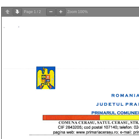
Page
1
/
2
Zoom
100%