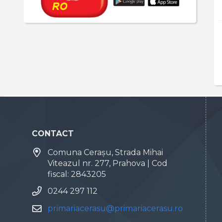
CONTACT
Comuna Cerașu, Strada Mihai
Viteazul nr. 277, Prahova | Cod
fiscal: 2843205
0244 297 112
primariacerasu@primariacerasu.ro