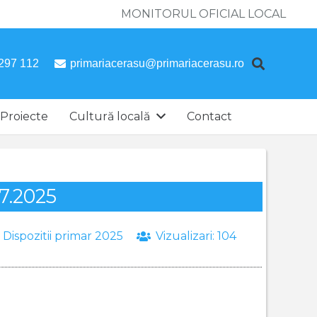
MONITORUL OFICIAL LOCAL
297 112
primariacerasu@primariacerasu.ro
Proiecte
Cultură locală
Contact
07.2025
:
Dispozitii primar 2025
Vizualizari:
104