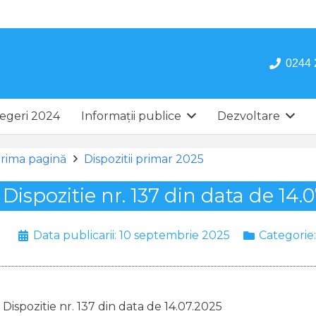
0244 
egeri 2024
Informații publice
Dezvoltare
rima pagină
Dispozitii primar 2025
Dispozitie nr. 137 din data de 14.
Data publicarii:
10 septembrie 2025
Categorie
Dispozitie nr. 137 din data de 14.07.2025