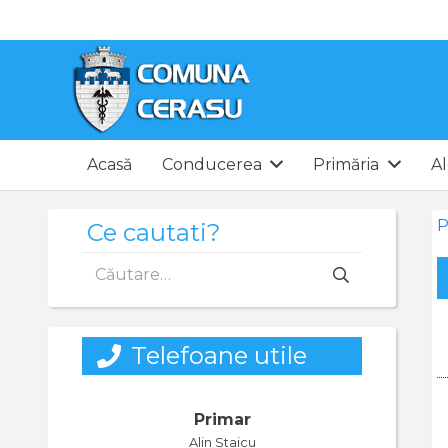
Acasă
Conducerea
Primăria
Al
P
Ce cautati?
Caută
după:
Telefoane utile
Primar
Alin Staicu