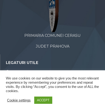
PRIMARIA COMUNEI CERASU
JUDET PRAHOVA
LEGATURI UTILE
Declaratii de avere
We use cookies on our website to give you the most relevant
Declaratii de interese
experience by remembering your preferences and repeat
Rapoarte legea 52/2003
visits. By clicking “Accept”, you consent to the use of ALL the
cookies.
Rapoarte legea 544/2001
Cookie settings
ACCEPT