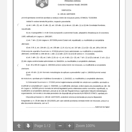
Page
1
/
2
Zoom
100%