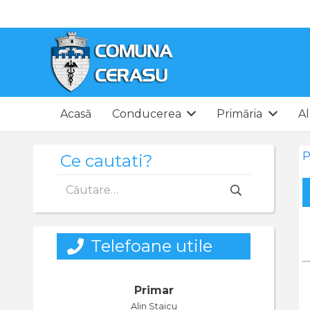
Acasă
Conducerea
Primăria
Al
P
Ce cautati?
Caută
după:
Telefoane utile
Primar
Alin Staicu