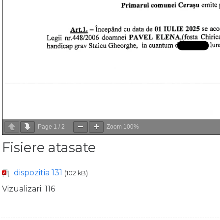
Page
1
/
2
Zoom
100%
Fisiere atasate
dispozitia 131
(102 kB)
Vizualizari:
116