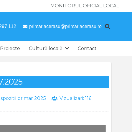
MONITORUL OFICIAL LOCAL
297 112
primariacerasu@primariacerasu.ro
Proiecte
Cultură locală
Contact
07.2025
ispozitii primar 2025
Vizualizari:
116