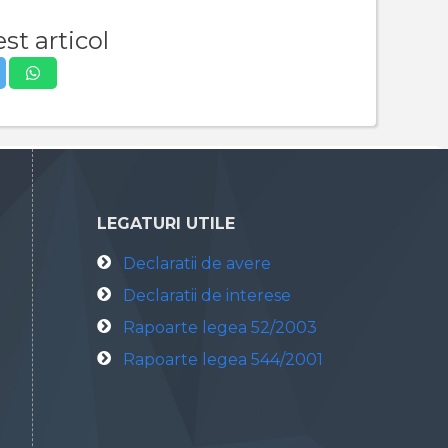
st articol
LEGATURI UTILE
Declaratii de avere
Declaratii de interese
Rapoarte legea 52/2003
Rapoarte legea 544/2001