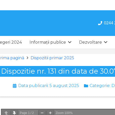
0244 
egeri 2024
Informații publice
Dezvoltare
rima pagină
Dispozitii primar 2025
Dispozitie nr. 131 din data de 30.
Data publicarii:
5 august 2025
Categorie:
D
Page
1
/
2
Zoom
100%