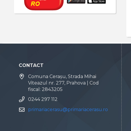
CONTACT
Comuna Cerașu, Strada Mihai
Viteazul nr. 277, Prahova | Cod
fiscal: 2843205
0244 297 112
primariacerasu@primariacerasu.ro