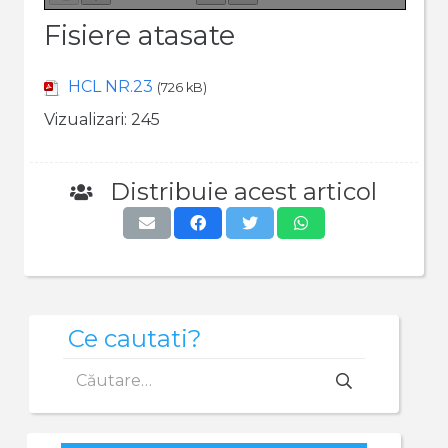
Fisiere atasate
HCL NR.23
(726 kB)
Vizualizari:
245
Distribuie acest articol
Ce cautati?
Caută
după: