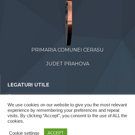
PRIMARIA COMUNEI CERASU
JUDET PRAHOVA
LEGATURI UTILE
Declaratii de avere
We use cookies on our website to give you the most relevant
Declaratii de interese
experience by remembering your preferences and repeat
Rapoarte legea 52/2003
visits. By clicking “Accept”, you consent to the use of ALL the
cookies.
Rapoarte legea 544/2001
Cookie settings
ACCEPT