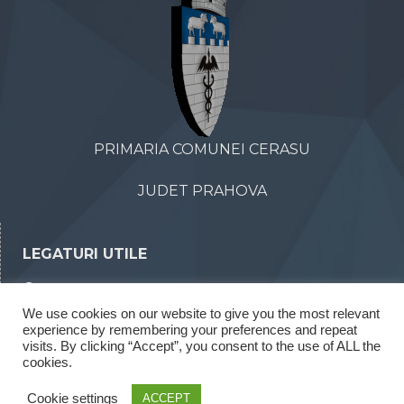
PRIMARIA COMUNEI CERASU
JUDET PRAHOVA
LEGATURI UTILE
Declaratii de avere
We use cookies on our website to give you the most relevant
Declaratii de interese
experience by remembering your preferences and repeat
Rapoarte legea 52/2003
visits. By clicking “Accept”, you consent to the use of ALL the
cookies.
Rapoarte legea 544/2001
Cookie settings
ACCEPT