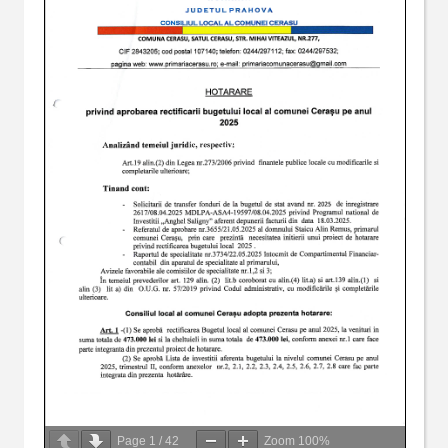
Page
1
/
42
Zoom
100%