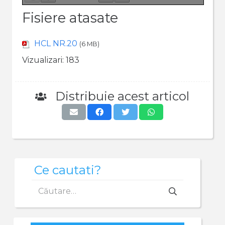
Fisiere atasate
HCL NR.20
(6 MB)
Vizualizari:
183
Distribuie acest articol
Ce cautati?
Caută
după: