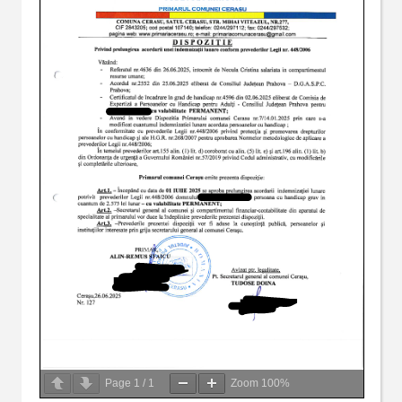
Page
1
/
1
Zoom
100%