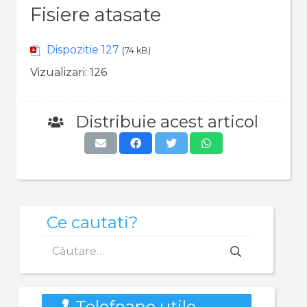
Fisiere atasate
Dispozitie 127
(74 kB)
Vizualizari:
126
Distribuie acest articol
Ce cautati?
Caută
după:
Telefoane utile