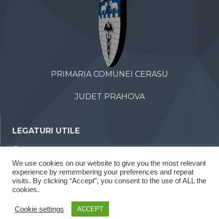
PRIMARIA COMUNEI CERASU
JUDET PRAHOVA
LEGATURI UTILE
Declaratii de avere
We use cookies on our website to give you the most relevant
Declaratii de interese
experience by remembering your preferences and repeat
Rapoarte legea 52/2003
visits. By clicking “Accept”, you consent to the use of ALL the
cookies.
Rapoarte legea 544/2001
Cookie settings
ACCEPT