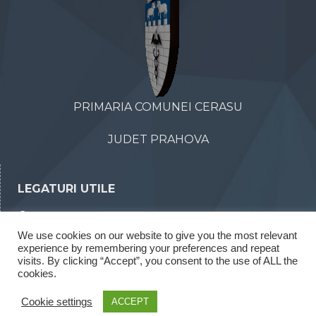
PRIMARIA COMUNEI CERASU
JUDET PRAHOVA
LEGATURI UTILE
Declaratii de avere
We use cookies on our website to give you the most relevant
Declaratii de interese
experience by remembering your preferences and repeat
Rapoarte legea 52/2003
visits. By clicking “Accept”, you consent to the use of ALL the
cookies.
Rapoarte legea 544/2001
Cookie settings
ACCEPT