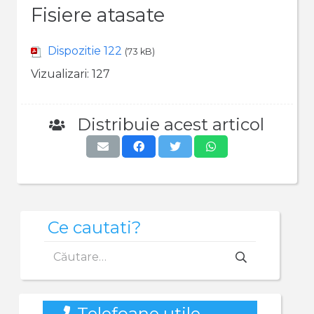
Fisiere atasate
Dispozitie 122
(73 kB)
Vizualizari:
127
Distribuie acest articol
Ce cautati?
Caută
după:
Telefoane utile