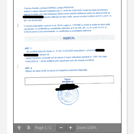
Page
1
/
1
Zoom
100%