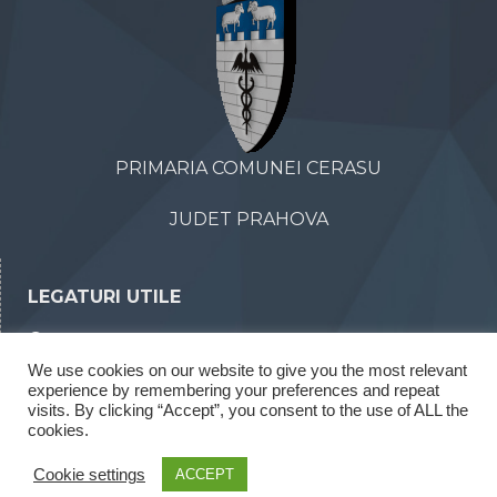
PRIMARIA COMUNEI CERASU
JUDET PRAHOVA
LEGATURI UTILE
Declaratii de avere
We use cookies on our website to give you the most relevant
Declaratii de interese
experience by remembering your preferences and repeat
Rapoarte legea 52/2003
visits. By clicking “Accept”, you consent to the use of ALL the
cookies.
Rapoarte legea 544/2001
Cookie settings
ACCEPT