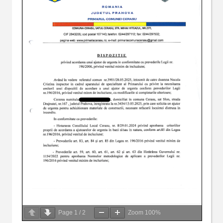
Page
1
/
2
Zoom
100%