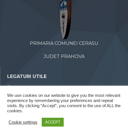
PRIMARIA COMUNEI CERASU
JUDET PRAHOVA
LEGATURI UTILE
Declaratii de avere
We use cookies on our website to give you the most relevant
Declaratii de interese
experience by remembering your preferences and repeat
Rapoarte legea 52/2003
visits. By clicking “Accept”, you consent to the use of ALL the
cookies.
Rapoarte legea 544/2001
Cookie settings
ACCEPT