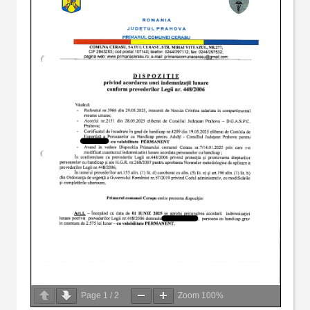
Page
1
/
2
Zoom
100%