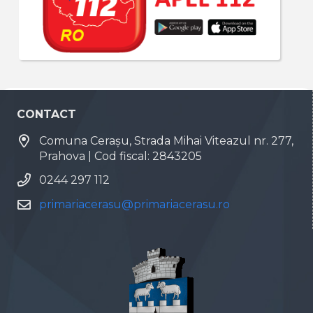
CONTACT
Comuna Cerașu, Strada Mihai Viteazul nr. 277,
Prahova | Cod fiscal: 2843205
0244 297 112
primariacerasu@primariacerasu.ro