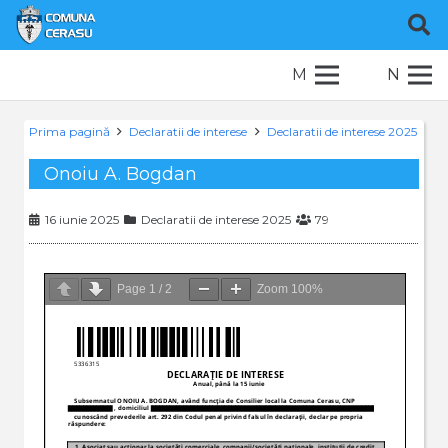
M
N
Prima pagină
Declaratii de interese
Declaratii de interese 2025
Onoiu A. Bogdan
16 iunie 2025
Declaratii de interese 2025
79
Page
1
/
2
Zoom
100%