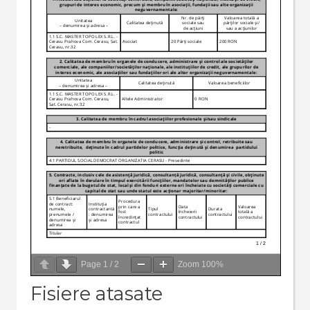
Page
1
/
2
Zoom
100%
Fisiere atasate