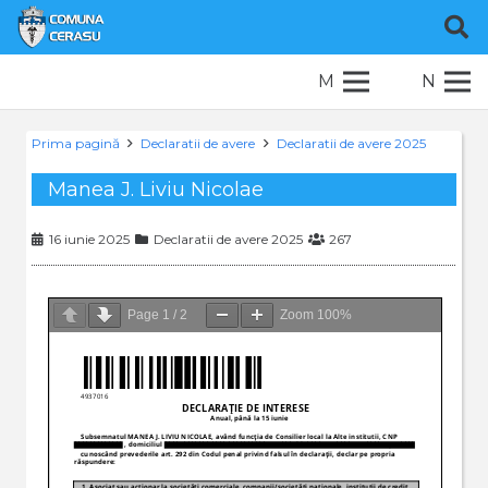
M
N
Prima pagină
Declaratii de avere
Declaratii de avere 2025
Manea J. Liviu Nicolae
16 iunie 2025
Declaratii de avere 2025
267
Page
1
/
2
Zoom
100%