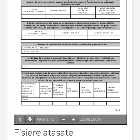
Page
1
/
2
Zoom
100%
Fisiere atasate