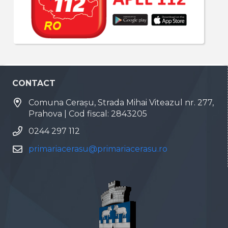
CONTACT
Comuna Cerașu, Strada Mihai Viteazul nr. 277,
Prahova | Cod fiscal: 2843205
0244 297 112
primariacerasu@primariacerasu.ro