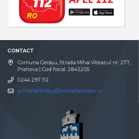
CONTACT
Comuna Cerașu, Strada Mihai Viteazul nr. 277,
Prahova | Cod fiscal: 2843205
0244 297 112
primariacerasu@primariacerasu.ro