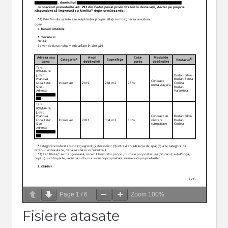
Page
1
/
6
Zoom
100%
Fisiere atasate