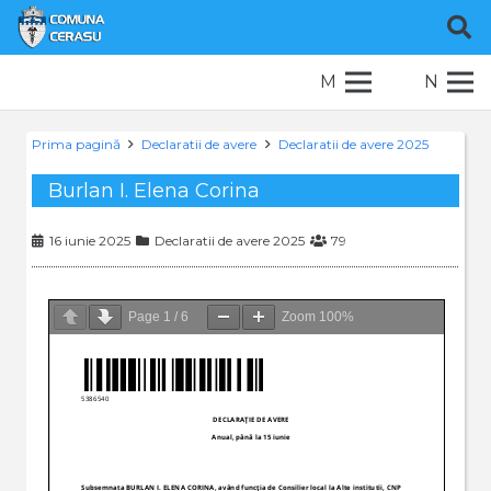
M
N
Prima pagină
Declaratii de avere
Declaratii de avere 2025
Burlan I. Elena Corina
16 iunie 2025
Declaratii de avere 2025
79
Page
1
/
6
Zoom
100%