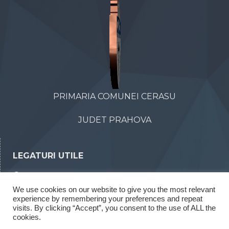
PRIMARIA COMUNEI CERASU
JUDET PRAHOVA
LEGATURI UTILE
Declaratii de avere
We use cookies on our website to give you the most relevant
Declaratii de interese
experience by remembering your preferences and repeat
Rapoarte legea 52/2003
visits. By clicking “Accept”, you consent to the use of ALL the
cookies.
Rapoarte legea 544/2001