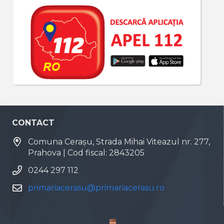
CONTACT
Comuna Cerașu, Strada Mihai Viteazul nr. 277,
Prahova | Cod fiscal: 2843205
0244 297 112
primariacerasu@primariacerasu.ro