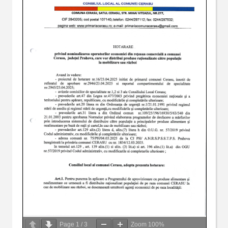
Page
1
/
3
Zoom
100%