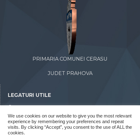
PRIMARIA COMUNEI CERASU
JUDET PRAHOVA
LEGATURI UTILE
Declaratii de avere
We use cookies on our website to give you the most relevant
Declaratii de interese
experience by remembering your preferences and repeat
Rapoarte legea 52/2003
visits. By clicking “Accept”, you consent to the use of ALL the
cookies.
Rapoarte legea 544/2001