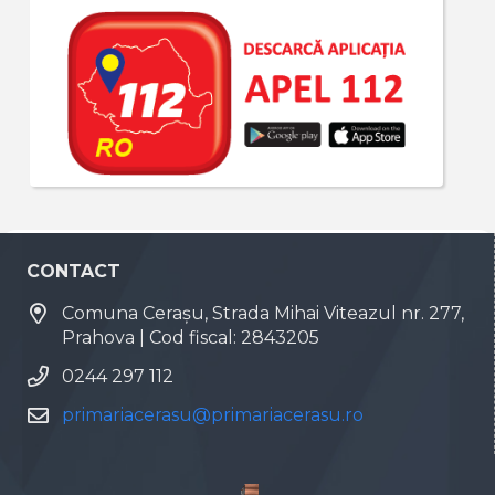
CONTACT
Comuna Cerașu, Strada Mihai Viteazul nr. 277,
Prahova | Cod fiscal: 2843205
0244 297 112
primariacerasu@primariacerasu.ro