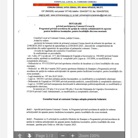
Page
1
/
3
Zoom
100%