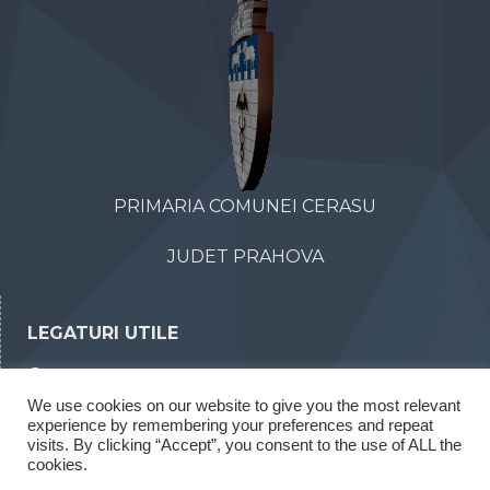
PRIMARIA COMUNEI CERASU
JUDET PRAHOVA
LEGATURI UTILE
Declaratii de avere
We use cookies on our website to give you the most relevant
Declaratii de interese
experience by remembering your preferences and repeat
Rapoarte legea 52/2003
visits. By clicking “Accept”, you consent to the use of ALL the
cookies.
Rapoarte legea 544/2001