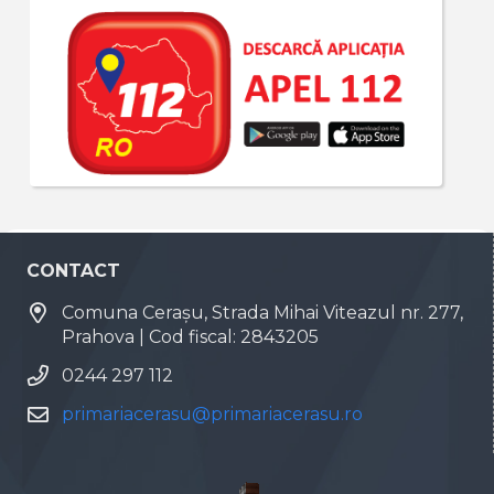
CONTACT
Comuna Cerașu, Strada Mihai Viteazul nr. 277,
Prahova | Cod fiscal: 2843205
0244 297 112
primariacerasu@primariacerasu.ro