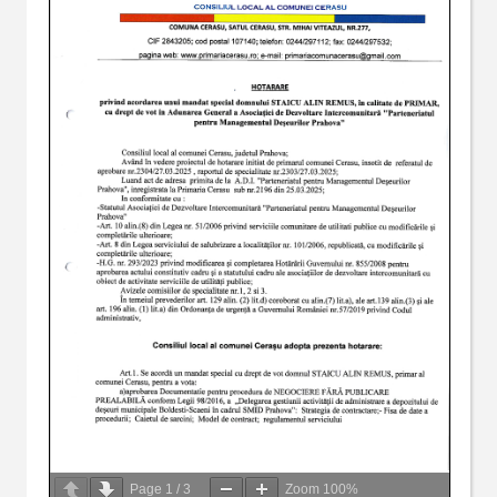
Page
1
/
3
Zoom
100%