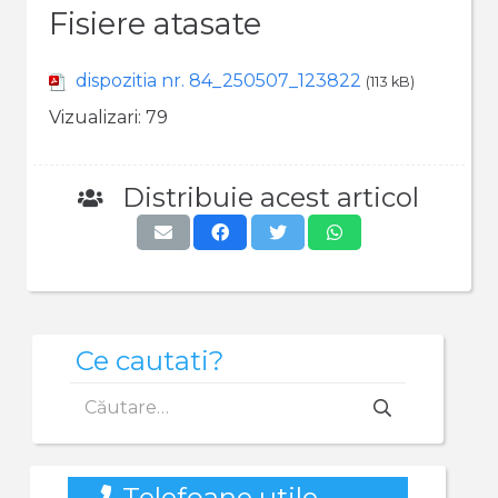
Fisiere atasate
dispozitia nr. 84_250507_123822
(113 kB)
Vizualizari:
79
Distribuie acest articol
Ce cautati?
Caută
după:
Telefoane utile