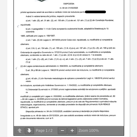
Page
1
/
2
Zoom
100%