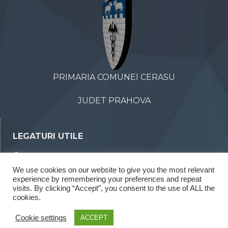
PRIMARIA COMUNEI CERASU
JUDET PRAHOVA
LEGATURI UTILE
Declaratii de avere
We use cookies on our website to give you the most relevant
Declaratii de interese
experience by remembering your preferences and repeat
Rapoarte legea 52/2003
visits. By clicking “Accept”, you consent to the use of ALL the
cookies.
Rapoarte legea 544/2001
Cookie settings
ACCEPT