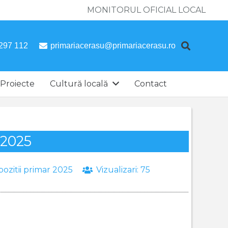
MONITORUL OFICIAL LOCAL
297 112
primariacerasu@primariacerasu.ro
Proiecte
Cultură locală
Contact
.2025
pozitii primar 2025
Vizualizari:
75