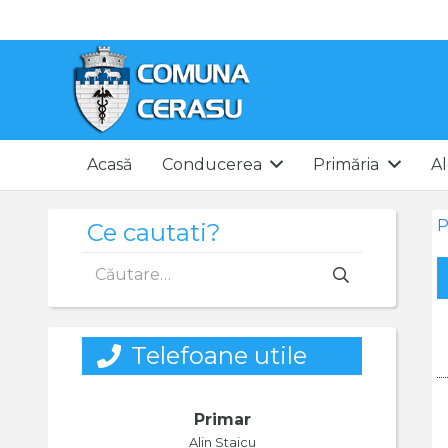
Acasă
Conducerea
Primăria
Al
P
Ce cautati?
Caută
după:
Telefoane utile
Primar
Alin Staicu