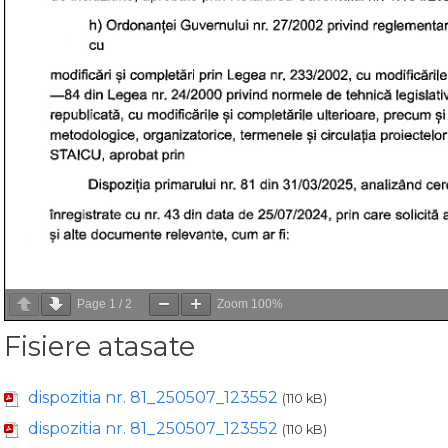
Page
1
/
2
Zoom
100%
Fisiere atasate
dispozitia nr. 81_250507_123552
(110 kB)
dispozitia nr. 81_250507_123552
(110 kB)