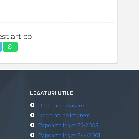
st articol
LEGATURI UTILE
Declaratii de avere
Declaratii de interese
Rapoarte legea 52/2003
Rapoarte legea 544/2001