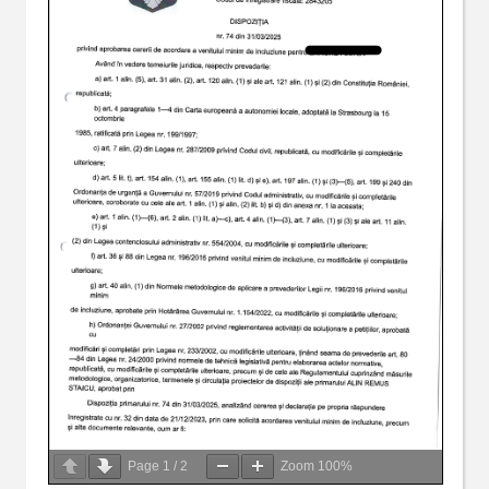
Page
1
/
2
Zoom
100%