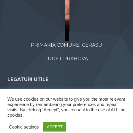
PRIMARIA COMUNEI CERASU
JUDET PRAHOVA
LEGATURI UTILE
Declaratii de avere
We use cookies on our website to give you the most relevant
Declaratii de interese
experience by remembering your preferences and repeat
Rapoarte legea 52/2003
visits. By clicking “Accept”, you consent to the use of ALL the
cookies.
Rapoarte legea 544/2001
Cookie settings
ACCEPT