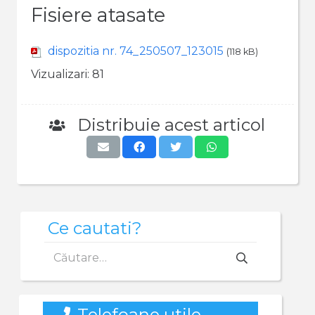
Fisiere atasate
dispozitia nr. 74_250507_123015
(118 kB)
Vizualizari:
81
Distribuie acest articol
Ce cautati?
Caută
după:
Telefoane utile