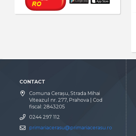
CONTACT
Comuna Cerașu, Strada Mihai
Viteazul nr. 277, Prahova | Cod
fiscal: 2843205
0244 297 112
primariacerasu@primariacerasu.ro