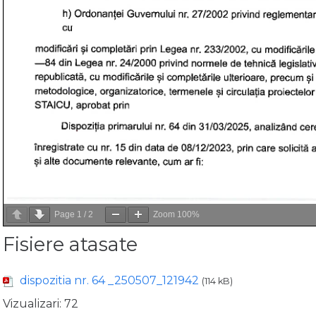
Page
1
/
2
Zoom
100%
Fisiere atasate
dispozitia nr. 64 _250507_121942
(114 kB)
Vizualizari:
72