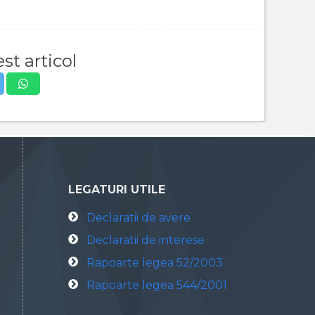
st articol
LEGATURI UTILE
Declaratii de avere
Declaratii de interese
Rapoarte legea 52/2003
Rapoarte legea 544/2001