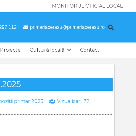
MONITORUL OFICIAL LOCAL
297 112
primariacerasu@primariacerasu.ro
Proiecte
Cultură locală
Contact
3.2025
pozitii primar 2025
Vizualizari:
72