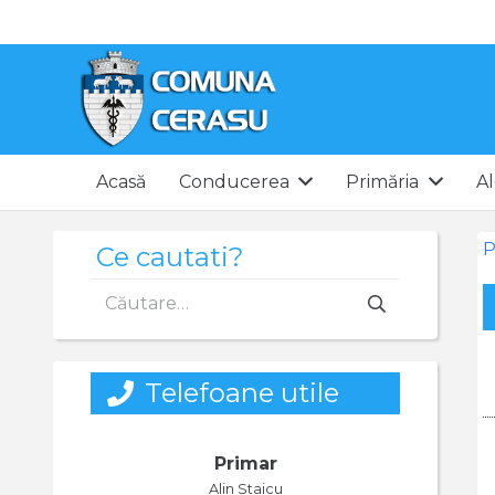
Acasă
Conducerea
Primăria
Al
P
Ce cautati?
Caută
după:
Telefoane utile
Primar
Alin Staicu