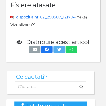
Fisiere atasate
dispozitia nr. 62_250507_121704
(114 kB)
Vizualizari:
69
Distribuie acest articol
Ce cautati?
Caută
după:
Telefoane utile