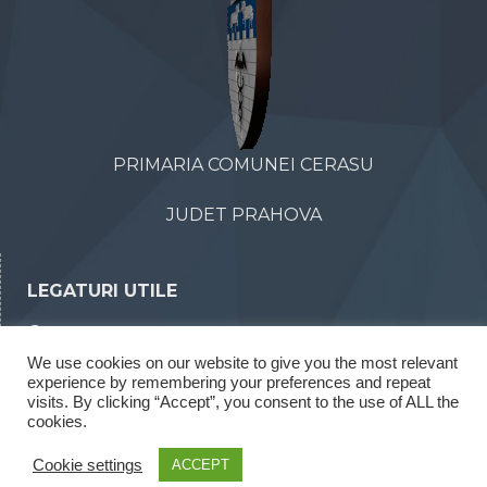
PRIMARIA COMUNEI CERASU
JUDET PRAHOVA
LEGATURI UTILE
Declaratii de avere
We use cookies on our website to give you the most relevant
Declaratii de interese
experience by remembering your preferences and repeat
Rapoarte legea 52/2003
visits. By clicking “Accept”, you consent to the use of ALL the
cookies.
Rapoarte legea 544/2001
Cookie settings
ACCEPT