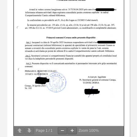
Page
1
/
1
Zoom
100%