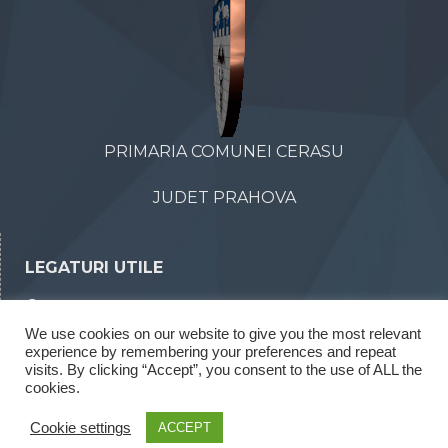
PRIMARIA COMUNEI CERASU
JUDET PRAHOVA
LEGATURI UTILE
Declaratii de avere
We use cookies on our website to give you the most relevant
Declaratii de interese
experience by remembering your preferences and repeat
Rapoarte legea 52/2003
visits. By clicking “Accept”, you consent to the use of ALL the
cookies.
Rapoarte legea 544/2001
Cookie settings
ACCEPT