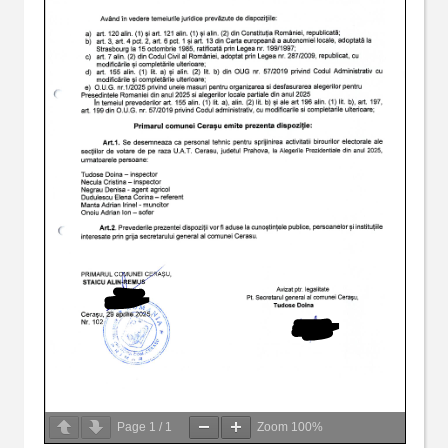
Page
1
/
1
Zoom
100%