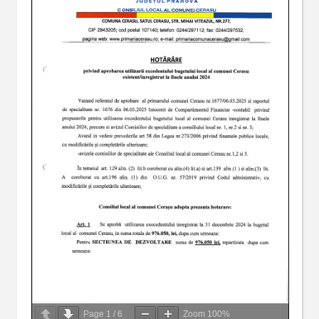
Page
1
/
6
Zoom
100%