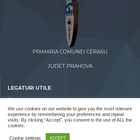
PRIMARIA COMUNEI CERASU
JUDET PRAHOVA
LEGATURI UTILE
Declaratii de avere
We use cookies on our website to give you the most relevant
Declaratii de interese
experience by remembering your preferences and repeat
Rapoarte legea 52/2003
visits. By clicking “Accept”, you consent to the use of ALL the
cookies.
Rapoarte legea 544/2001
Cookie settings
ACCEPT