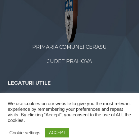
PRIMARIA COMUNEI CERASU
JUDET PRAHOVA
LEGATURI UTILE
Declaratii de avere
We use cookies on our website to give you the most relevant
Declaratii de interese
experience by remembering your preferences and repeat
Rapoarte legea 52/2003
visits. By clicking “Accept”, you consent to the use of ALL the
cookies.
Rapoarte legea 544/2001
Cookie settings
ACCEPT