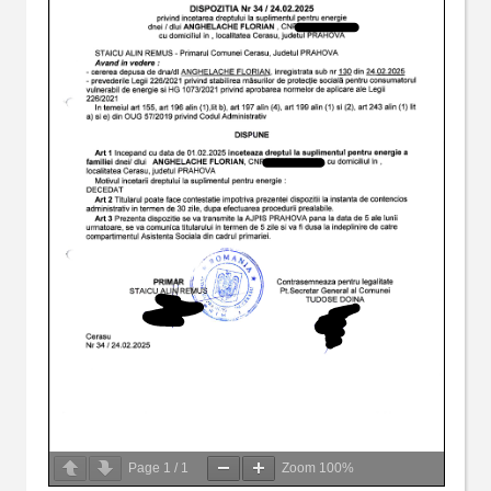
Page
1
/
1
Zoom
100%