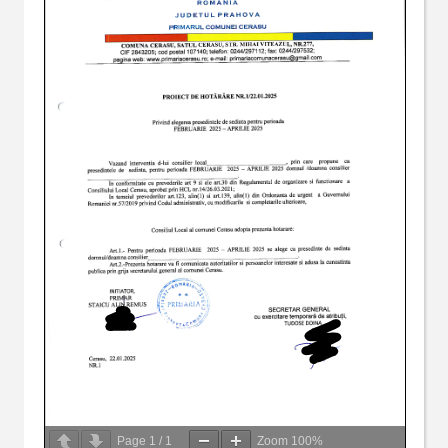
Page
1
/
1
Zoom
100%