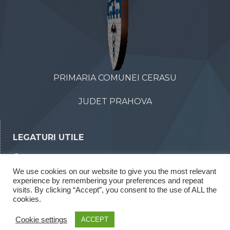
PRIMARIA COMUNEI CERASU
JUDET PRAHOVA
LEGATURI UTILE
Declaratii de avere
We use cookies on our website to give you the most relevant
Declaratii de interese
experience by remembering your preferences and repeat
Rapoarte legea 52/2003
visits. By clicking “Accept”, you consent to the use of ALL the
cookies.
Rapoarte legea 544/2001
Cookie settings
ACCEPT