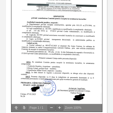
Page
1
/
1
Zoom
100%