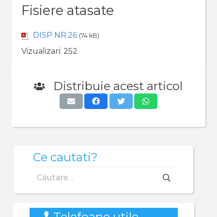
Fisiere atasate
DISP NR.26
(74 kB)
Vizualizari:
252
Distribuie acest articol
Ce cautati?
Caută
după:
Telefoane utile