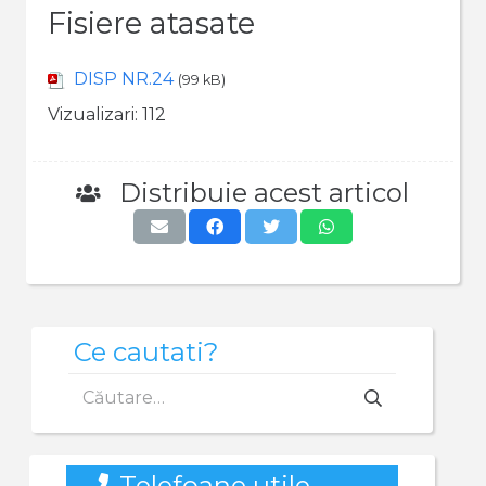
Fisiere atasate
DISP NR.24
(99 kB)
Vizualizari:
112
Distribuie acest articol
Ce cautati?
Caută
după:
Telefoane utile