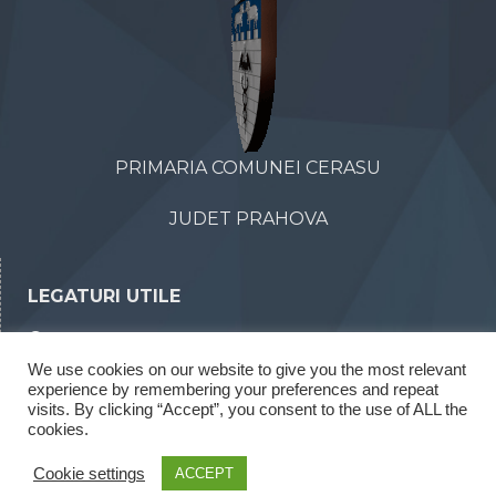
PRIMARIA COMUNEI CERASU
JUDET PRAHOVA
LEGATURI UTILE
Declaratii de avere
We use cookies on our website to give you the most relevant
Declaratii de interese
experience by remembering your preferences and repeat
Rapoarte legea 52/2003
visits. By clicking “Accept”, you consent to the use of ALL the
cookies.
Rapoarte legea 544/2001
Cookie settings
ACCEPT