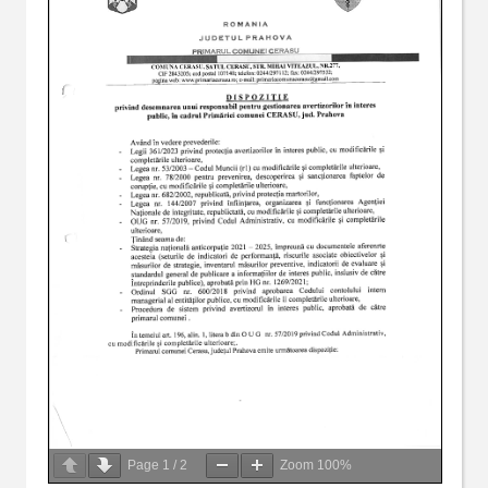
Page
1
/
2
Zoom
100%