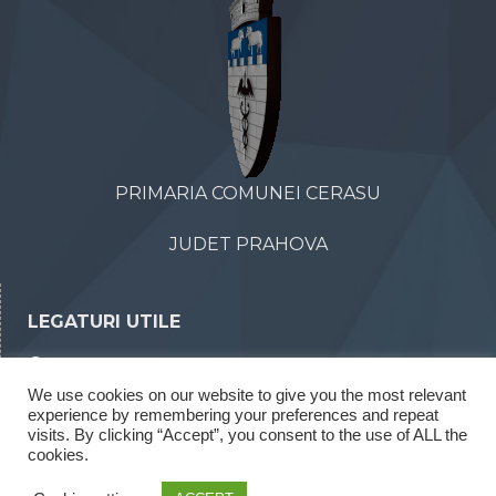
PRIMARIA COMUNEI CERASU
JUDET PRAHOVA
LEGATURI UTILE
Declaratii de avere
We use cookies on our website to give you the most relevant
Declaratii de interese
experience by remembering your preferences and repeat
Rapoarte legea 52/2003
visits. By clicking “Accept”, you consent to the use of ALL the
cookies.
Rapoarte legea 544/2001