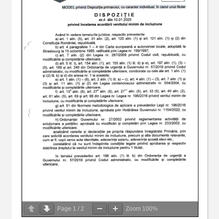
Page
1
/
2
Zoom
100%