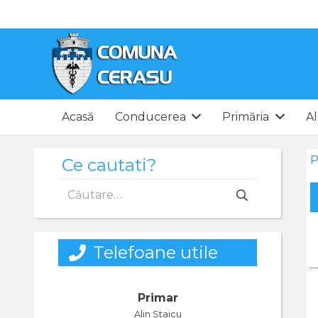
Acasă
Conducerea
Primăria
Al
P
Ce cautati?
Caută
după:
Telefoane utile
Primar
Alin Staicu