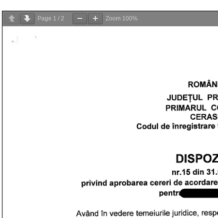
Page
1
/
2
Zoom
100%