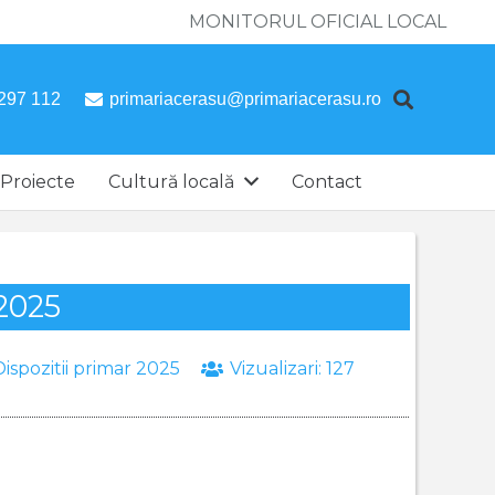
MONITORUL OFICIAL LOCAL
297 112
primariacerasu@primariacerasu.ro
Proiecte
Cultură locală
Contact
.2025
Dispozitii primar 2025
Vizualizari:
127