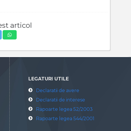
st articol
LEGATURI UTILE
Declaratii de avere
Declaratii de interese
Rapoarte legea 52/2003
Rapoarte legea 544/2001