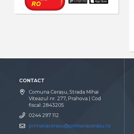
CONTACT
Comuna Cerașu, Strada Mihai
Viteazul nr. 277, Prahova | Cod
fiscal: 2843205
0244 297 112
primariacerasu@primariacerasu.ro