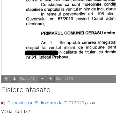
Page
1
/
2
Zoom
100%
Fisiere atasate
Dispozitie nr. 15 din data de 31.01.2025
(107 kB)
Vizualizari:
127