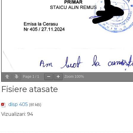
Page
1
/
1
Zoom
100%
Fisiere atasate
disp 405
(81 kB)
Vizualizari:
94