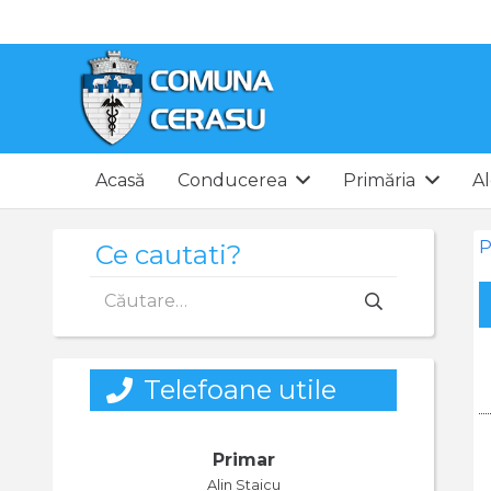
Acasă
Conducerea
Primăria
Al
P
Ce cautati?
Caută
după:
Telefoane utile
Primar
Alin Staicu