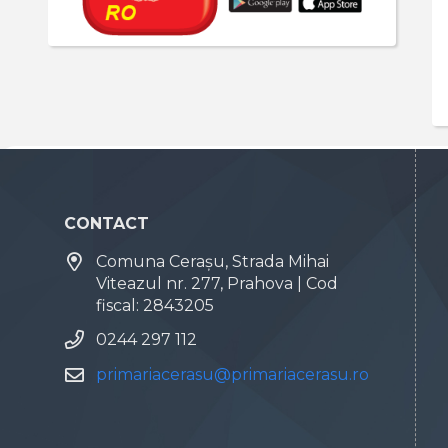
CONTACT
Comuna Cerașu, Strada Mihai
Viteazul nr. 277, Prahova | Cod
fiscal: 2843205
0244 297 112
primariacerasu@primariacerasu.ro