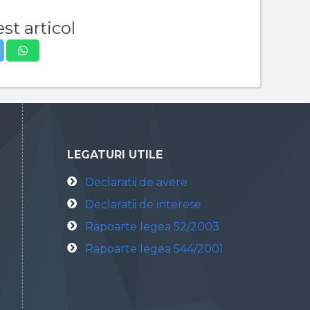
st articol
LEGATURI UTILE
Declaratii de avere
Declaratii de interese
Rapoarte legea 52/2003
Rapoarte legea 544/2001