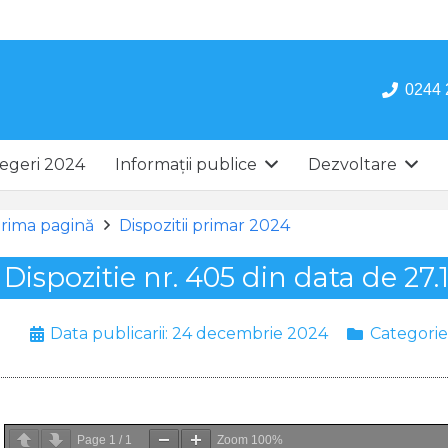
0244 
egeri 2024
Informații publice
Dezvoltare
rima pagină
Dispozitii primar 2024
Dispozitie nr. 405 din data de 27.
Data publicarii:
24 decembrie 2024
Categorie
Page
1
/
1
Zoom
100%