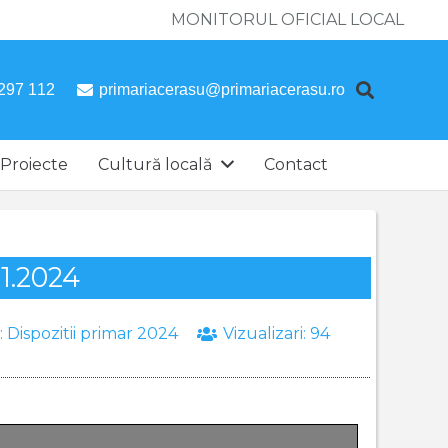
MONITORUL OFICIAL LOCAL
297 112
primariacerasu@primariacerasu.ro
Proiecte
Cultură locală
Contact
11.2024
:
Dispozitii primar 2024
Vizualizari:
94