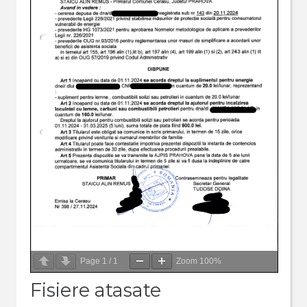
Page
1
/
1
Zoom
100%
Fisiere atasate