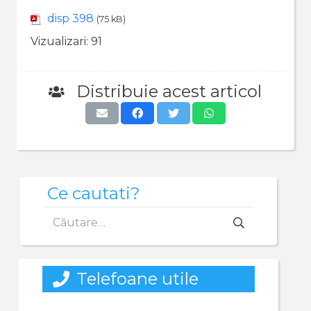
disp 398
(75 kB)
Vizualizari:
91
Distribuie acest articol
Ce cautati?
Caută
după:
Telefoane utile