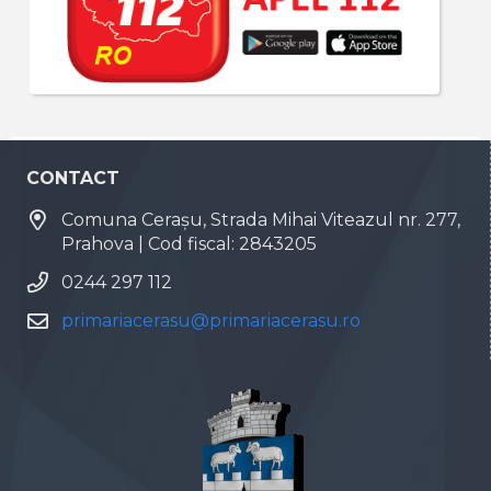
CONTACT
Comuna Cerașu, Strada Mihai Viteazul nr. 277,
Prahova | Cod fiscal: 2843205
0244 297 112
primariacerasu@primariacerasu.ro