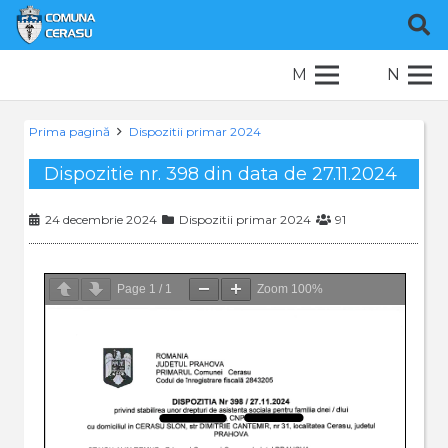
M
N
Prima pagină
Dispozitii primar 2024
Dispozitie nr. 398 din data de 27.11.2024
24 decembrie 2024
Dispozitii primar 2024
91
Page
1
/
1
Zoom
100%