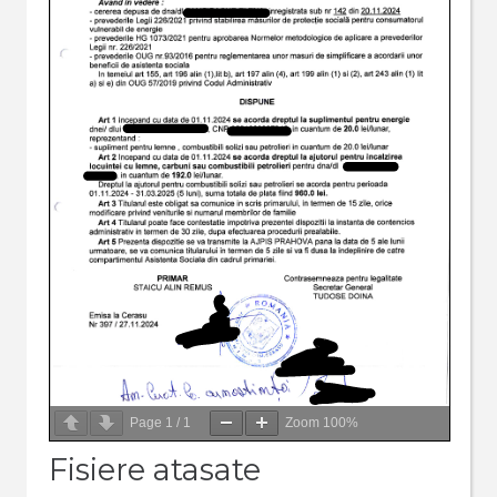
Page
1
/
1
Zoom
100%
Fisiere atasate