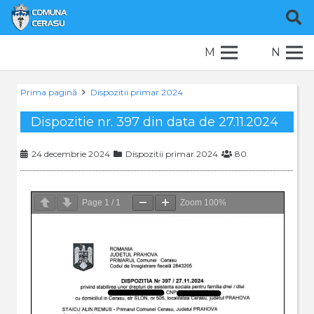
M
N
Prima pagină
Dispozitii primar 2024
Dispozitie nr. 397 din data de 27.11.2024
24 decembrie 2024
Dispozitii primar 2024
80
Page
1
/
1
Zoom
100%