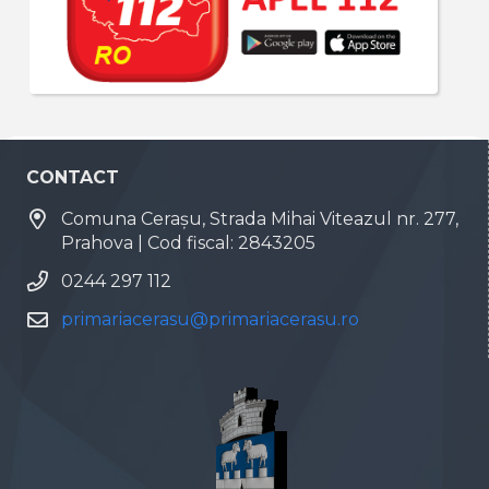
CONTACT
Comuna Cerașu, Strada Mihai Viteazul nr. 277,
Prahova | Cod fiscal: 2843205
0244 297 112
primariacerasu@primariacerasu.ro