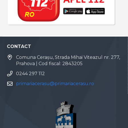
CONTACT
Comuna Cerașu, Strada Mihai Viteazul nr. 277,
Prahova | Cod fiscal: 2843205
0244 297 112
primariacerasu@primariacerasu.ro