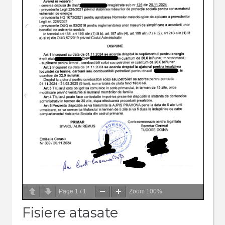
Page
1
/
1
Zoom
100%
Fisiere atasate