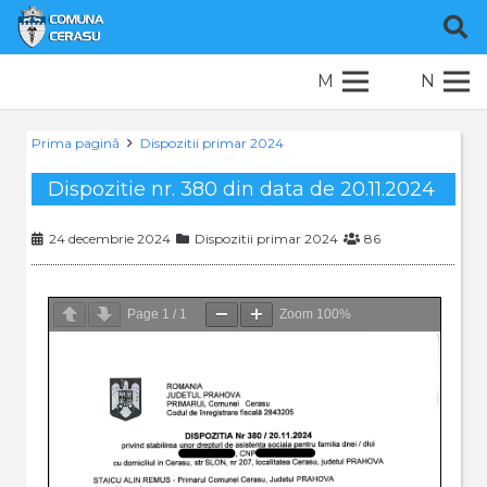
M
N
Prima pagină
Dispozitii primar 2024
Dispozitie nr. 380 din data de 20.11.2024
24 decembrie 2024
Dispozitii primar 2024
86
Page
1
/
1
Zoom
100%