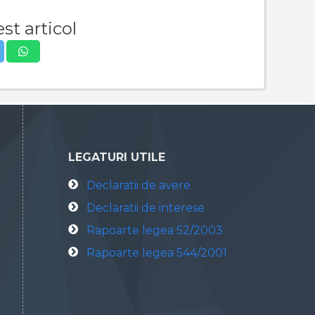
st articol
LEGATURI UTILE
Declaratii de avere
Declaratii de interese
Rapoarte legea 52/2003
Rapoarte legea 544/2001