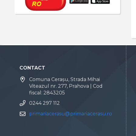
CONTACT
Comuna Cerașu, Strada Mihai
Viteazul nr. 277, Prahova | Cod
fiscal: 2843205
0244 297 112
primariacerasu@primariacerasu.ro