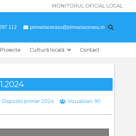
MONITORUL OFICIAL LOCAL
297 112
primariacerasu@primariacerasu.ro
Proiecte
Cultură locală
Contact
11.2024
:
Dispozitii primar 2024
Vizualizari:
90