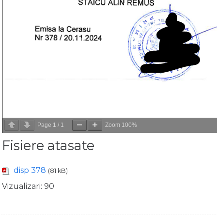
Page
1
/
1
Zoom
100%
Fisiere atasate
disp 378
(81 kB)
Vizualizari:
90