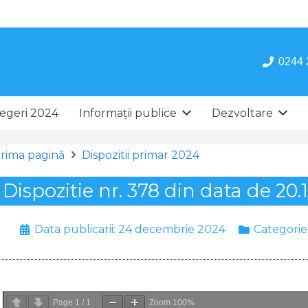
0244 
egeri 2024
Informații publice
Dezvoltare
rima pagină
Dispozitii primar 2024
Dispozitie nr. 378 din data de 20.
Data publicarii:
24 decembrie 2024
Categorie
Page
1
/
1
Zoom
100%