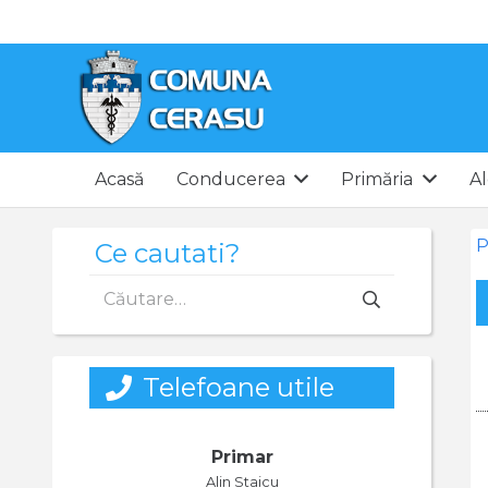
Acasă
Conducerea
Primăria
Al
P
Ce cautati?
Caută
după:
Telefoane utile
Primar
Alin Staicu