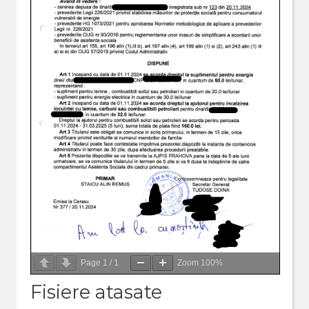
Page
1
/
1
Zoom
100%
Fisiere atasate