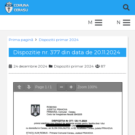
M
N
Prima pagină
Dispozitii primar 2024
Dispozitie nr. 377 din data de 20.11.2024
24 decembrie 2024
Dispozitii primar 2024
87
Page
1
/
1
Zoom
100%