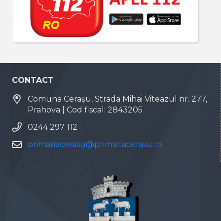
CONTACT
Comuna Cerașu, Strada Mihai Viteazul nr. 277,
Prahova | Cod fiscal: 2843205
0244 297 112
primariacerasu@primariacerasu.ro