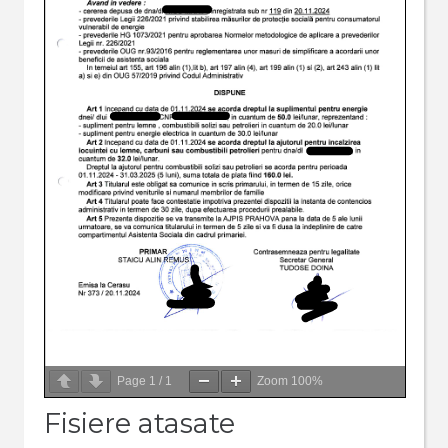
Page
1
/
1
Zoom
100%
Fisiere atasate