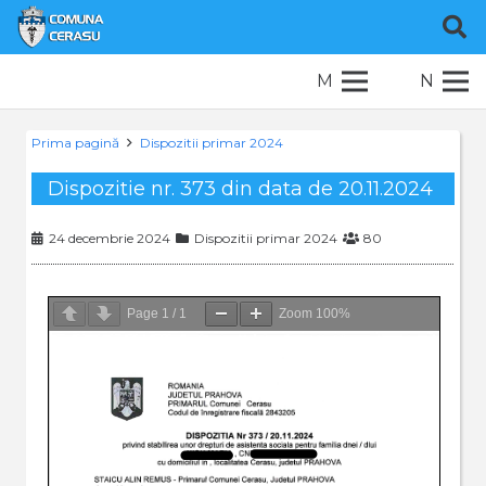
M
N
Prima pagină
Dispozitii primar 2024
Dispozitie nr. 373 din data de 20.11.2024
24 decembrie 2024
Dispozitii primar 2024
80
Page
1
/
1
Zoom
100%