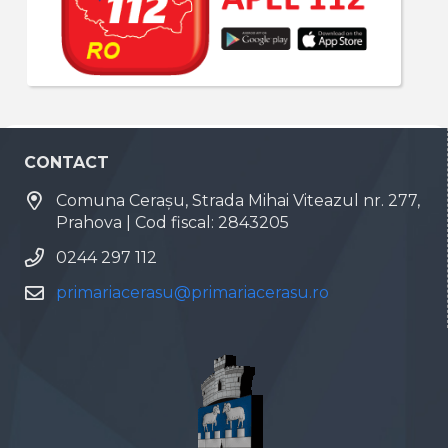
CONTACT
Comuna Cerașu, Strada Mihai Viteazul nr. 277,
Prahova | Cod fiscal: 2843205
0244 297 112
primariacerasu@primariacerasu.ro