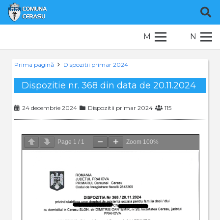
M
N
Prima pagină
Dispozitii primar 2024
Dispozitie nr. 368 din data de 20.11.2024
24 decembrie 2024
Dispozitii primar 2024
115
Page
1
/
1
Zoom
100%