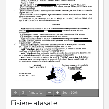
Page
1
/
1
Zoom
100%
Fisiere atasate