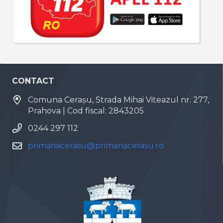
CONTACT
Comuna Cerașu, Strada Mihai Viteazul nr. 277,
Prahova | Cod fiscal: 2843205
0244 297 112
primariacerasu@primariacerasu.ro