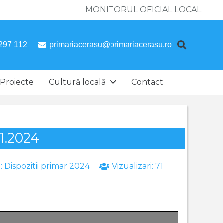
MONITORUL OFICIAL LOCAL
297 112
primariacerasu@primariacerasu.ro
Proiecte
Cultură locală
Contact
11.2024
e:
Dispozitii primar 2024
Vizualizari:
71