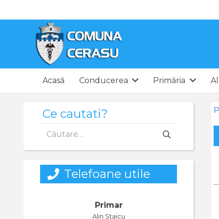
Acasă
Conducerea
Primăria
Al
P
Ce cautati?
Caută
după:
Telefoane utile
Primar
Alin Staicu