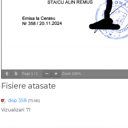
Page
1
/
1
Zoom
100%
Fisiere atasate
disp 358
(75 kB)
Vizualizari:
71