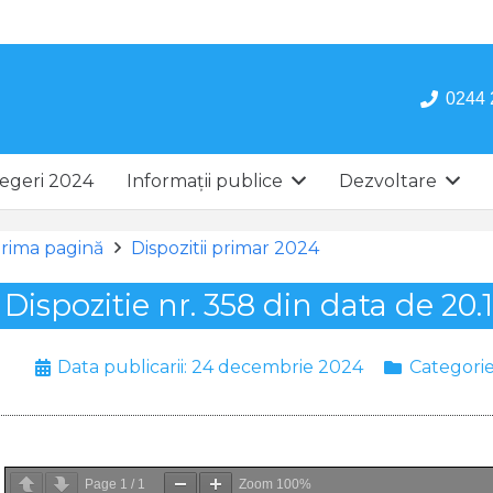
0244 
egeri 2024
Informații publice
Dezvoltare
rima pagină
Dispozitii primar 2024
Dispozitie nr. 358 din data de 20.
Data publicarii:
24 decembrie 2024
Categori
Page
1
/
1
Zoom
100%