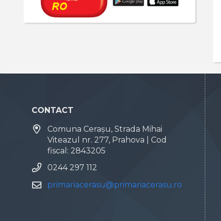
CONTACT
Comuna Cerașu, Strada Mihai
Viteazul nr. 277, Prahova | Cod
fiscal: 2843205
0244 297 112
primariacerasu@primariacerasu.ro