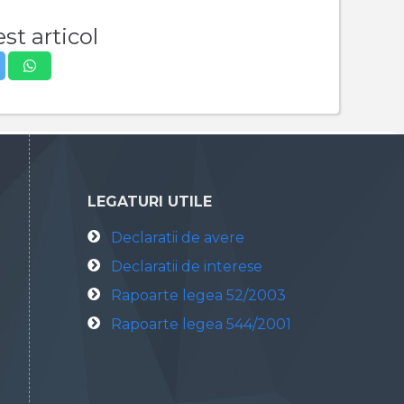
st articol
LEGATURI UTILE
Declaratii de avere
Declaratii de interese
Rapoarte legea 52/2003
Rapoarte legea 544/2001